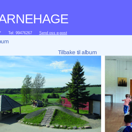
BARNEHAGE
Y
Tel: 99476267
Send oss e-post
lbum
Tilbake til album