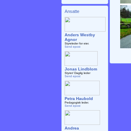
Ansatte
Anders Westby
Agnor
Styreleder for eier.
Send epost
Jonas Lindblom
Styrer/ Daglig leder
Send epost
Petra Haubold
Pedagogisk leder.
Send epost
Andrea