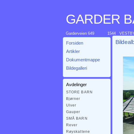
GARDER 
Garderveien 649
1544 VESTB
Bildea
Forsiden
Artikler
Dokumentmappe
Bildegalleri
Avdelinger
STORE BARN
Bjørner
Ulver
Gauper
SMÅ BARN
Rever
Røyskattene